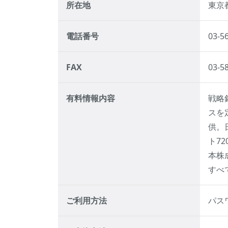
所在地
東京
電話番号
03-5
FAX
03-5
有料情報内容
戦略
スを
供。
ト7
本株
すべ
ご利用方法
パス