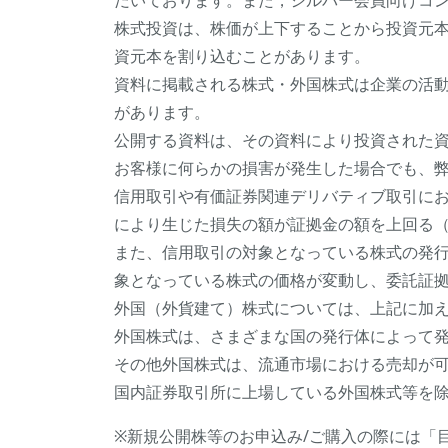
だいております。また，シルバー会員向けコ
株式投資は、株価が上下することから投資元
資元本を割り込むことがあります。
資料に掲載される株式・外国株式は企業の活
があります。
公開する資料は、その資料により投資された
お客様に何らかの損害が発生した場合でも、
信用取引や有価証券関連デリバティブ取引に
により生じた損失の額が証拠金の額を上回る
また、信用取引の対象となっている株式の発
象となっている株式の価格が変動し、委託証
外国（外貨建て）株式については、上記に加
外国株式は、さまざまな国の発行体によって
その他外国株式は、流通市場における売却が可
国内証券取引所に上場している外国株式等を
※新規公開株等のお申込み/ご購入の際には「