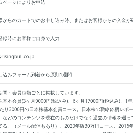
ムページによりお申込
様からのカードでのお申し込み時、またはお客様からの入金が確
登録時にお客様ご自身で入力
risingbull.co.jp
し込みフォーム到着から原則1週間
期間・会員種類ごとに掲載しています。
基本会員(3ヶ月9000円(税込み)、6ヶ月17000円(税込み)、1年3
あたり3000円の日本株基本会員コース。日本株の戦略銘柄レ
、などのコンテンツを現在のものだけでなく過去の情報を遡っ
てる。（メール配信もあり）。2020年版30万円コース、201