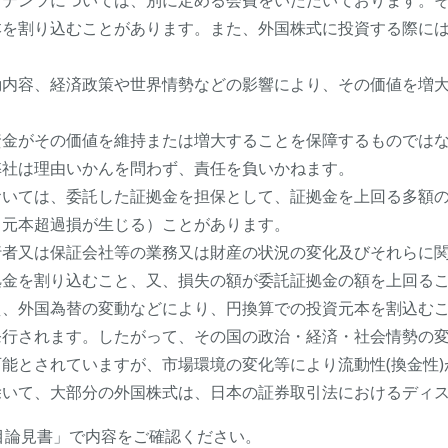
ンテンツについては、別に定める会費をいただいております。
本を割り込むことがあります。また、外国株式に投資する際に
動内容、経済政策や世界情勢などの影響により、その価値を増
資金がその価値を維持または増大することを保障するものでは
弊社は理由いかんを問わず、責任を負いかねます。
おいては、委託した証拠金を担保として、証拠金を上回る多額
（元本超過損が生じる）ことがあります。
行者又は保証会社等の業務又は財産の状況の変化及びそれらに
拠金を割り込むこと、又、損失の額が委託証拠金の額を上回る
え、外国為替の変動などにより、円換算での投資元本を割込む
発行されます。したがって、その国の政治・経済・社会情勢の
能とされていますが、市場環境の変化等により流動性(換金性
除いて、大部分の外国株式は、日本の証券取引法におけるディ
目論見書」で内容をご確認ください。