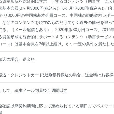
る資産形成を総合的にサポートするコンテンツ（助言サービス
基本会員(3ヶ月9000円(税込み)、6ヶ月17000円(税込み)、1年3
あたり3000円の中国株基本会員コース。中国株の戦略銘柄レ
、などのコンテンツを現在のものだけでなく過去の情報を遡っ
てる。（メール配信もあり）。2020年版30万円コース、201
る資産形成を総合的にサポートするコンテンツ（助言サービス
コース）は基本会員を2年以上続け、かつ一定の条件を満たし
振込の場合、送金料
振込・クレジットカード決済(銀行振込の場合、送金料はお客様
として、請求メール到着後１週間以内
金確認以降契約期間に応じて定められている期日までパスワー
場