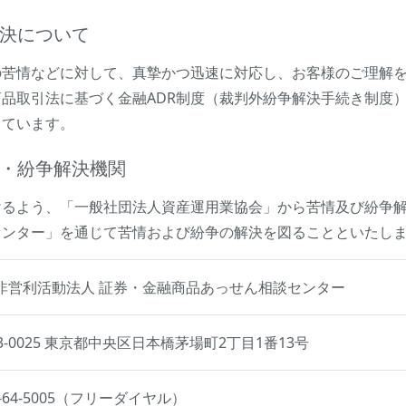
決について
の苦情などに対して、真摯かつ迅速に対応し、お客様のご理解
品取引法に基づく金融ADR制度（裁判外紛争解決手続き制度
しています。
・紛争解決機関
けるよう、「一般社団法人資産運用業協会」から苦情及び紛争
センター」を通じて苦情および紛争の解決を図ることといたし
非営利活動法人 証券・金融商品あっせん相談センター
3-0025 東京都中央区日本橋茅場町2丁目1番13号
0-64-5005（フリーダイヤル）